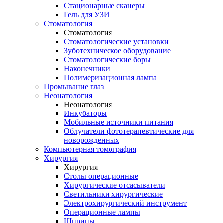
Стационарные сканеры
Гель для УЗИ
Стоматология
Стоматология
Стоматологические установки
Зуботехническое оборудование
Стоматологические боры
Наконечники
Полимеризационная лампа
Промывание глаз
Неонатология
Неонатология
Инкубаторы
Мобильные источники питания
Облучатели фототерапевтические для
новорожденных
Компьютерная томография
Хирургия
Хирургия
Столы операционные
Хирургические отсасыватели
Светильники хирургические
Электрохирургический инструмент
Операционные лампы
Шприцы