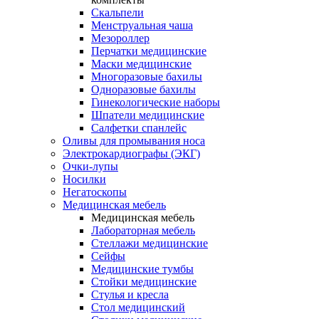
Скальпели
Менструальная чаша
Мезороллер
Перчатки медицинские
Маски медицинские
Многоразовые бахилы
Одноразовые бахилы
Гинекологические наборы
Шпатели медицинские
Салфетки спанлейс
Оливы для промывания носа
Электрокардиографы (ЭКГ)
Очки-лупы
Носилки
Негатоскопы
Медицинская мебель
Медицинская мебель
Лабораторная мебель
Стеллажи медицинские
Сейфы
Медицинские тумбы
Стойки медицинские
Cтулья и кресла
Стол медицинский