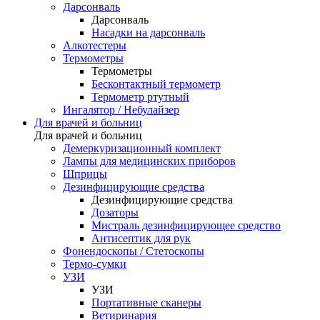
Дарсонваль
Дарсонваль
Насадки на дарсонваль
Алкотестеры
Термометры
Термометры
Бесконтактный термометр
Термометр ртутный
Ингалятор / Небулайзер
Для врачей и больниц
Для врачей и больниц
Демеркуризационный комплект
Лампы для медицинских приборов
Шприцы
Дезинфицирующие средства
Дезинфицирующие средства
Дозаторы
Мистраль дезинфицирующее средство
Антисептик для рук
Фонендоскопы / Стетоскопы
Термо-сумки
УЗИ
УЗИ
Портативные сканеры
Ветиринария