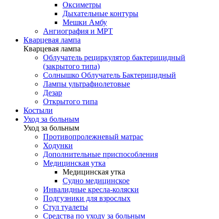
Оксиметры
Дыхательные контуры
Мешки Амбу
Ангиография и МРТ
Кварцевая лампа
Кварцевая лампа
Облучатель рециркулятор бактерицидный
(закрытого типа)
Солнышко Облучатель Бактерицидный
Лампы ультрафиолетовые
Дезар
Открытого типа
Костыли
Уход за больным
Уход за больным
Противопролежневый матрас
Ходунки
Дополнительные приспособления
Медицинская утка
Медицинская утка
Судно медицинское
Инвалидные кресла-коляски
Подгузники для взрослых
Стул туалеты
Средства по уходу за больным