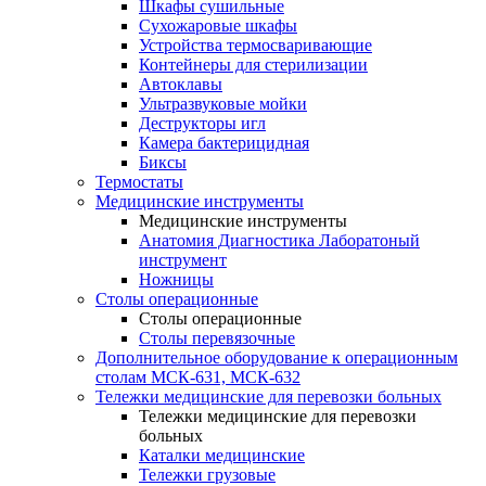
Шкафы сушильные
Сухожаровые шкафы
Устройства термосваривающие
Контейнеры для стерилизации
Автоклавы
Ультразвуковые мойки
Деструкторы игл
Камера бактерицидная
Биксы
Термостаты
Медицинские инструменты
Медицинские инструменты
Анатомия Диагностика Лаборатоный
инструмент
Ножницы
Столы операционные
Столы операционные
Столы перевязочные
Дополнительное оборудование к операционным
столам МСК-631, МСК-632
Тележки медицинские для перевозки больных
Тележки медицинские для перевозки
больных
Каталки медицинские
Тележки грузовые