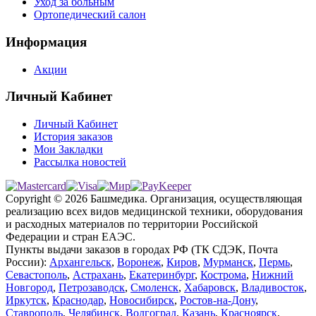
Уход за больным
Ортопедический салон
Информация
Акции
Личный Кабинет
Личный Кабинет
История заказов
Мои Закладки
Рассылка новостей
Copyright © 2026 Башмедика.
Организация, осуществляющая
реализацию всех видов медицинской техники, оборудования
и расходных материалов по территории Российской
Федерации и стран ЕАЭС.
Пункты выдачи заказов в городах РФ (ТК СДЭК, Почта
России):
Архангельск
,
Воронеж
,
Киров
,
Мурманск
,
Пермь
,
Севастополь
,
Астрахань
,
Екатеринбург
,
Кострома
,
Нижний
Новгород
,
Петрозаводск
,
Смоленск
,
Хабаровск
,
Владивосток
,
Иркутск
,
Краснодар
,
Новосибирск
,
Ростов-на-Дону
,
Ставрополь
,
Челябинск
,
Волгоград
,
Казань
,
Красноярск
,