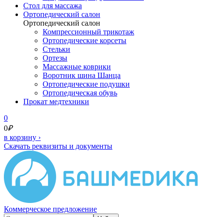
Cтол для массажа
Ортопедический салон
Ортопедический салон
Компрессионный трикотаж
Ортопедические корсеты
Стельки
Ортезы
Массажные коврики
Воротник шина Шанца
Ортопедические подушки
Ортопедическая обувь
Прокат медтехники
0
0
₽
в корзину
›
Скачать реквизиты и документы
Коммерческое предложение