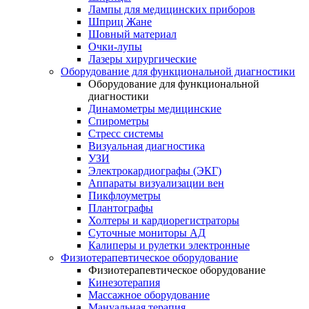
Лампы для медицинских приборов
Шприц Жане
Шовный материал
Очки-лупы
Лазеры хирургические
Оборудование для функциональной диагностики
Оборудование для функциональной
диагностики
Динамометры медицинские
Спирометры
Стресс системы
Визуальная диагностика
УЗИ
Электрокардиографы (ЭКГ)
Аппараты визуализации вен
Пикфлоуметры
Плантографы
Холтеры и кардиорегистраторы
Суточные мониторы АД
Калиперы и рулетки электронные
Физиотерапевтическое оборудование
Физиотерапевтическое оборудование
Кинезотерапия
Массажное оборудование
Мануальная терапия