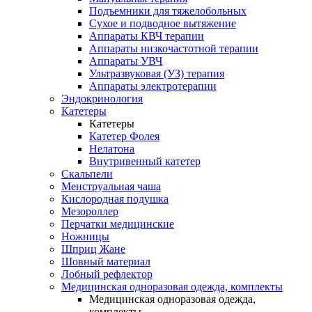
Подъемники для тяжелобольных
Сухое и подводное вытяжение
Аппараты КВЧ терапии
Аппараты низкочастотной терапии
Аппараты УВЧ
Ультразвуковая (УЗ) терапия
Аппараты электротерапии
Эндокринология
Катетеры
Катетеры
Катетер Фолея
Нелатона
Внутривенный катетер
Скальпели
Менструальная чаша
Кислородная подушка
Мезороллер
Перчатки медицинские
Ножницы
Шприц Жане
Шовный материал
Лобный рефлектор
Медицинская одноразовая одежда, комплекты
Медицинская одноразовая одежда,
комплекты