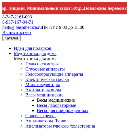
цами. Минимальный заказ 50т.р..Возможны перебои со связь
8-347-2161-003
8-937-167-04-71
hello@bashmedica.ru
Пн-Пт с 9.00 до 18.00
Выписать счет
Каталог
Идеи для подарков
Медтехника для дома
Медтехника для дома
Пульсоксиметры
Слуховые аппараты
Голосообразующие аппараты
Электрическая грелка
Миостимуляторы
Активаторы воды
Весы медицинские
Весы медицинские
Весы лабораторные
Весы для новорожденных
Солевая грелка
Аппликаторы Ляпко
Анализаторы глюкозы/холестерина