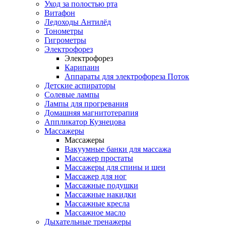
Уход за полостью рта
Витафон
Ледоходы Антилёд
Тонометры
Гигрометры
Электрофорез
Электрофорез
Карипаин
Аппараты для электрофореза Поток
Детские аспираторы
Солевые лампы
Лампы для прогревания
Домашняя магнитотерапия
Аппликатор Кузнецова
Массажеры
Массажеры
Вакуумные банки для массажа
Массажер простаты
Массажеры для спины и шеи
Массажер для ног
Массажные подушки
Массажные накидки
Массажные кресла
Массажное масло
Дыхательные тренажеры