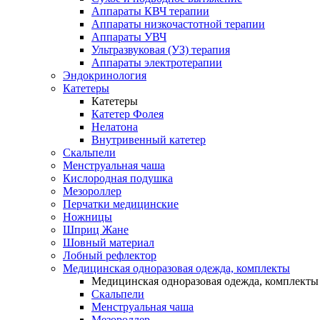
Аппараты КВЧ терапии
Аппараты низкочастотной терапии
Аппараты УВЧ
Ультразвуковая (УЗ) терапия
Аппараты электротерапии
Эндокринология
Катетеры
Катетеры
Катетер Фолея
Нелатона
Внутривенный катетер
Скальпели
Менструальная чаша
Кислородная подушка
Мезороллер
Перчатки медицинские
Ножницы
Шприц Жане
Шовный материал
Лобный рефлектор
Медицинская одноразовая одежда, комплекты
Медицинская одноразовая одежда, комплекты
Скальпели
Менструальная чаша
Мезороллер