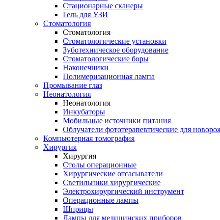
Стационарные сканеры
Гель для УЗИ
Стоматология
Стоматология
Стоматологические установки
Зуботехническое оборудование
Стоматологические боры
Наконечники
Полимеризационная лампа
Промывание глаз
Неонатология
Неонатология
Инкубаторы
Мобильные источники питания
Облучатели фототерапевтические для новор
Компьютерная томография
Хирургия
Хирургия
Столы операционные
Хирургические отсасыватели
Светильники хирургические
Электрохирургический инструмент
Операционные лампы
Шприцы
Лампы для медицинских приборов