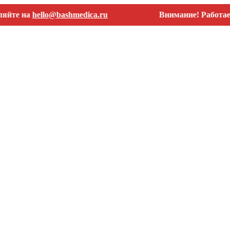
на
hello@bashmedica.ru
Внимание! Работаем толь