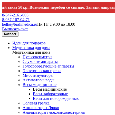
аз 50т.р..Возможны перебои со связью. Заявки направляйте 
8-347-2161-003
8-937-167-04-71
hello@bashmedica.ru
Пн-Пт с 9.00 до 18.00
Выписать счет
Каталог
Идеи для подарков
Медтехника для дома
Медтехника для дома
Пульсоксиметры
Слуховые аппараты
Голосообразующие аппараты
Электрическая грелка
Миостимуляторы
Активаторы воды
Весы медицинские
Весы медицинские
Весы лабораторные
Весы для новорожденных
Солевая грелка
Аппликаторы Ляпко
Анализаторы глюкозы/холестерина