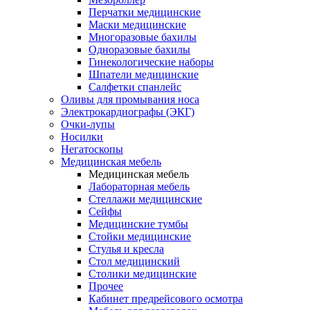
Перчатки медицинские
Маски медицинские
Многоразовые бахилы
Одноразовые бахилы
Гинекологические наборы
Шпатели медицинские
Салфетки спанлейс
Оливы для промывания носа
Электрокардиографы (ЭКГ)
Очки-лупы
Носилки
Негатоскопы
Медицинская мебель
Медицинская мебель
Лабораторная мебель
Стеллажи медицинские
Сейфы
Медицинские тумбы
Стойки медицинские
Cтулья и кресла
Стол медицинский
Столики медицинские
Прочее
Кабинет предрейсового осмотра