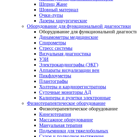
Шприц Жане
Шовный материал
Очки-лупы
Лазеры хирургические
Оборудование для функциональной диагностики
Оборудование для функциональной диагност
Динамометры медицинские
Спирометры
Стресс системы
Визуальная диагностика
УЗИ
Электрокардиографы (ЭКГ)
Аппараты визуализации вен
Пикфлоуметры
Плантографы
Холтеры и кардиорегистраторы
Суточные мониторы АД
Калиперы и рулетки электронные
Физиотерапевтическое оборудование
Физиотерапевтическое оборудование
Кинезотерапия
Массажное оборудование
Мануальная терапия
Подъемники для тяжелобольных
Сухое и подводное вытяжение