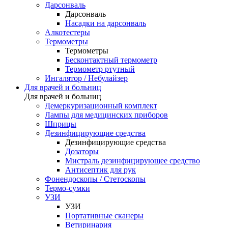
Дарсонваль
Дарсонваль
Насадки на дарсонваль
Алкотестеры
Термометры
Термометры
Бесконтактный термометр
Термометр ртутный
Ингалятор / Небулайзер
Для врачей и больниц
Для врачей и больниц
Демеркуризационный комплект
Лампы для медицинских приборов
Шприцы
Дезинфицирующие средства
Дезинфицирующие средства
Дозаторы
Мистраль дезинфицирующее средство
Антисептик для рук
Фонендоскопы / Стетоскопы
Термо-сумки
УЗИ
УЗИ
Портативные сканеры
Ветиринария