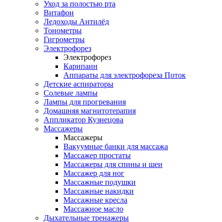
Уход за полостью рта
Витафон
Ледоходы Антилёд
Тонометры
Гигрометры
Электрофорез
Электрофорез
Карипаин
Аппараты для электрофореза Поток
Детские аспираторы
Солевые лампы
Лампы для прогревания
Домашняя магнитотерапия
Аппликатор Кузнецова
Массажеры
Массажеры
Вакуумные банки для массажа
Массажер простаты
Массажеры для спины и шеи
Массажер для ног
Массажные подушки
Массажные накидки
Массажные кресла
Массажное масло
Дыхательные тренажеры