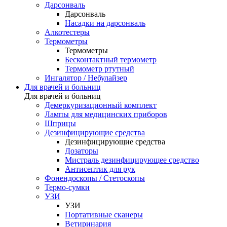
Дарсонваль
Дарсонваль
Насадки на дарсонваль
Алкотестеры
Термометры
Термометры
Бесконтактный термометр
Термометр ртутный
Ингалятор / Небулайзер
Для врачей и больниц
Для врачей и больниц
Демеркуризационный комплект
Лампы для медицинских приборов
Шприцы
Дезинфицирующие средства
Дезинфицирующие средства
Дозаторы
Мистраль дезинфицирующее средство
Антисептик для рук
Фонендоскопы / Стетоскопы
Термо-сумки
УЗИ
УЗИ
Портативные сканеры
Ветиринария