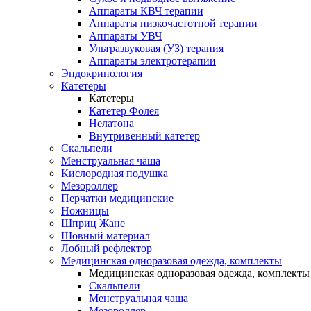
Аппараты КВЧ терапии
Аппараты низкочастотной терапии
Аппараты УВЧ
Ультразвуковая (УЗ) терапия
Аппараты электротерапии
Эндокринология
Катетеры
Катетеры
Катетер Фолея
Нелатона
Внутривенный катетер
Скальпели
Менструальная чаша
Кислородная подушка
Мезороллер
Перчатки медицинские
Ножницы
Шприц Жане
Шовный материал
Лобный рефлектор
Медицинская одноразовая одежда, комплекты
Медицинская одноразовая одежда, комплекты
Скальпели
Менструальная чаша
Мезороллер