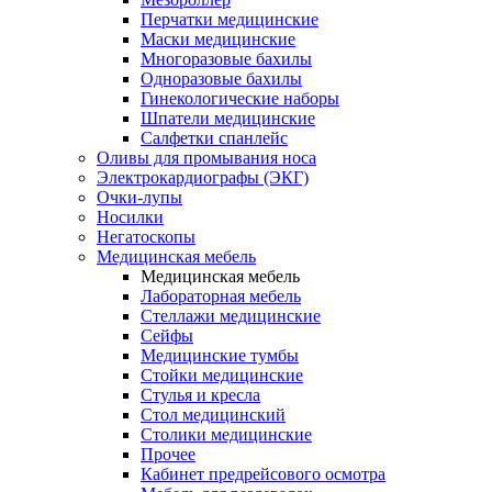
Перчатки медицинские
Маски медицинские
Многоразовые бахилы
Одноразовые бахилы
Гинекологические наборы
Шпатели медицинские
Салфетки спанлейс
Оливы для промывания носа
Электрокардиографы (ЭКГ)
Очки-лупы
Носилки
Негатоскопы
Медицинская мебель
Медицинская мебель
Лабораторная мебель
Стеллажи медицинские
Сейфы
Медицинские тумбы
Стойки медицинские
Cтулья и кресла
Стол медицинский
Столики медицинские
Прочее
Кабинет предрейсового осмотра