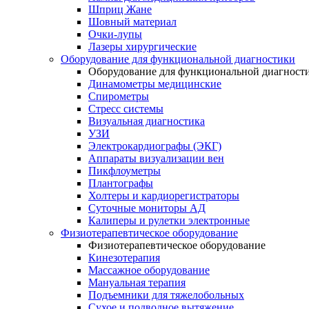
Шприц Жане
Шовный материал
Очки-лупы
Лазеры хирургические
Оборудование для функциональной диагностики
Оборудование для функциональной диагност
Динамометры медицинские
Спирометры
Стресс системы
Визуальная диагностика
УЗИ
Электрокардиографы (ЭКГ)
Аппараты визуализации вен
Пикфлоуметры
Плантографы
Холтеры и кардиорегистраторы
Суточные мониторы АД
Калиперы и рулетки электронные
Физиотерапевтическое оборудование
Физиотерапевтическое оборудование
Кинезотерапия
Массажное оборудование
Мануальная терапия
Подъемники для тяжелобольных
Сухое и подводное вытяжение