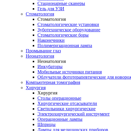
Стационарные сканеры
Гель для УЗИ
Стоматология
Стоматология
Стоматологические установки
Зуботехническое оборудование
Стоматологические боры
Наконечники
Полимеризационная лампа
Промывание глаз
Неонатология
Неонатология
Инкубаторы
Мобильные источники питания
Облучатели фототерапевтические для новор
Компьютерная томография
Хирургия
Хирургия
Столы операционные
Хирургические отсасыватели
Светильники хирургические
Электрохирургический инструмент
Операционные лампы
Шприцы
Лампы для медицинских приборов