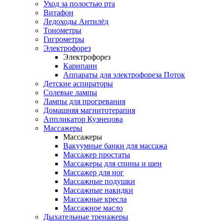
Уход за полостью рта
Витафон
Ледоходы Антилёд
Тонометры
Гигрометры
Электрофорез
Электрофорез
Карипаин
Аппараты для электрофореза Поток
Детские аспираторы
Солевые лампы
Лампы для прогревания
Домашняя магнитотерапия
Аппликатор Кузнецова
Массажеры
Массажеры
Вакуумные банки для массажа
Массажер простаты
Массажеры для спины и шеи
Массажер для ног
Массажные подушки
Массажные накидки
Массажные кресла
Массажное масло
Дыхательные тренажеры