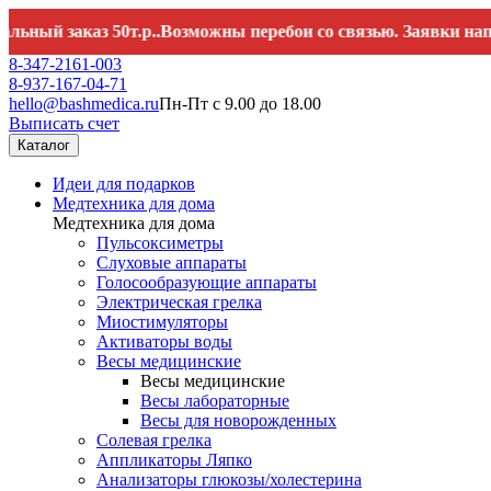
заказ 50т.р..Возможны перебои со связью. Заявки направля
8-347-2161-003
8-937-167-04-71
hello@bashmedica.ru
Пн-Пт с 9.00 до 18.00
Выписать счет
Каталог
Идеи для подарков
Медтехника для дома
Медтехника для дома
Пульсоксиметры
Слуховые аппараты
Голосообразующие аппараты
Электрическая грелка
Миостимуляторы
Активаторы воды
Весы медицинские
Весы медицинские
Весы лабораторные
Весы для новорожденных
Солевая грелка
Аппликаторы Ляпко
Анализаторы глюкозы/холестерина