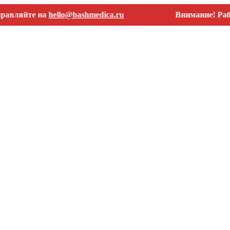
йте на
hello@bashmedica.ru
Внимание! Работаем т