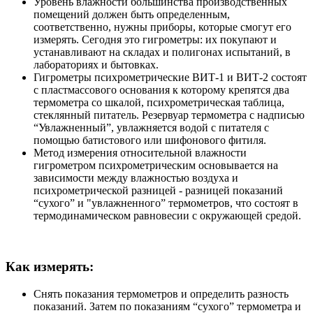
Уровень влажности большинства производственных
помещений должен быть определенным,
соответственно, нужны приборы, которые смогут его
измерять. Сегодня это гигрометры: их покупают и
устанавливают на складах и полигонах испытаний, в
лабораториях и бытовках.
Гигрометры психрометрические ВИТ-1 и ВИТ-2 состоят
с пластмассового основания к которому крепятся два
термометра со шкалой, психрометрическая таблица,
стеклянный питатель. Резервуар термометра с надписью
“Увлажненный”, увлажняется водой с питателя с
помощью батистового или шифонового фитиля.
Метод измерения относительной влажности
гигрометром психрометрическим основывается на
зависимости между влажностью воздуха и
психрометрической разницей - разницей показаний
“сухого” и "увлажненного” термометров, что состоят в
термодинамическом равновесии с окружающей средой.
Как измерять:
Снять показания термометров и определить разность
показаний. Затем по показаниям “сухого” термометра и