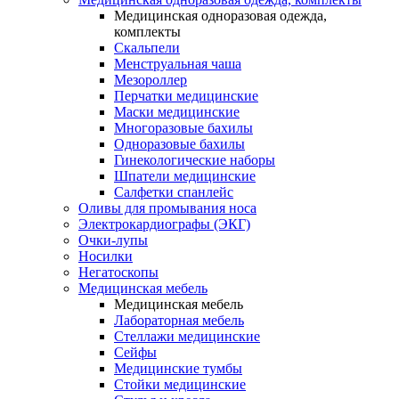
Медицинская одноразовая одежда,
комплекты
Скальпели
Менструальная чаша
Мезороллер
Перчатки медицинские
Маски медицинские
Многоразовые бахилы
Одноразовые бахилы
Гинекологические наборы
Шпатели медицинские
Салфетки спанлейс
Оливы для промывания носа
Электрокардиографы (ЭКГ)
Очки-лупы
Носилки
Негатоскопы
Медицинская мебель
Медицинская мебель
Лабораторная мебель
Стеллажи медицинские
Сейфы
Медицинские тумбы
Стойки медицинские