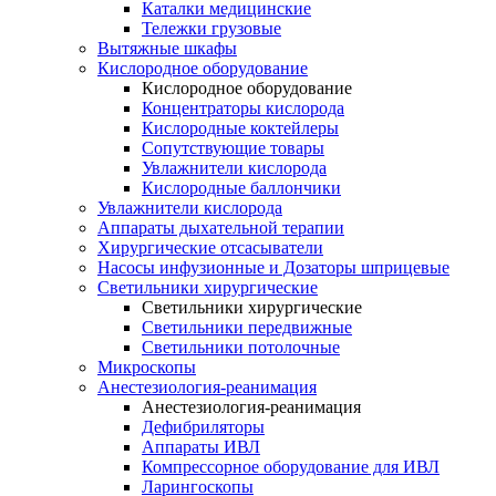
Каталки медицинские
Тележки грузовые
Вытяжные шкафы
Кислородное оборудование
Кислородное оборудование
Концентраторы кислорода
Кислородные коктейлеры
Сопутствующие товары
Увлажнители кислорода
Кислородные баллончики
Увлажнители кислорода
Аппараты дыхательной терапии
Хирургические отсасыватели
Насосы инфузионные и Дозаторы шприцевые
Светильники хирургические
Светильники хирургические
Светильники передвижные
Светильники потолочные
Микроскопы
Анестезиология-реанимация
Анестезиология-реанимация
Дефибриляторы
Аппараты ИВЛ
Компрессорное оборудование для ИВЛ
Ларингоскопы