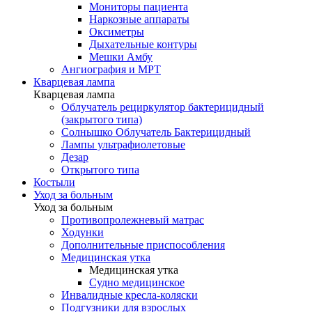
Мониторы пациента
Наркозные аппараты
Оксиметры
Дыхательные контуры
Мешки Амбу
Ангиография и МРТ
Кварцевая лампа
Кварцевая лампа
Облучатель рециркулятор бактерицидный
(закрытого типа)
Солнышко Облучатель Бактерицидный
Лампы ультрафиолетовые
Дезар
Открытого типа
Костыли
Уход за больным
Уход за больным
Противопролежневый матрас
Ходунки
Дополнительные приспособления
Медицинская утка
Медицинская утка
Судно медицинское
Инвалидные кресла-коляски
Подгузники для взрослых