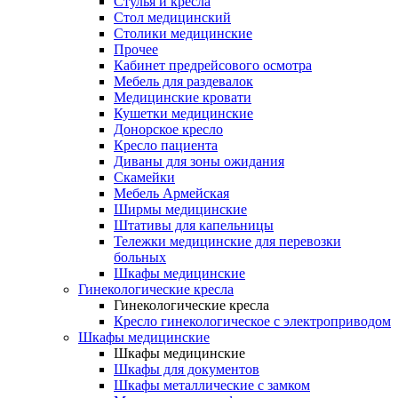
Cтулья и кресла
Стол медицинский
Столики медицинские
Прочее
Кабинет предрейсового осмотра
Мебель для раздевалок
Медицинские кровати
Кушетки медицинские
Донорское кресло
Кресло пациента
Диваны для зоны ожидания
Скамейки
Мебель Армейская
Ширмы медицинские
Штативы для капельницы
Тележки медицинские для перевозки
больных
Шкафы медицинские
Гинекологические кресла
Гинекологические кресла
Кресло гинекологическое с электроприводом
Шкафы медицинские
Шкафы медицинские
Шкафы для документов
Шкафы металлические с замком