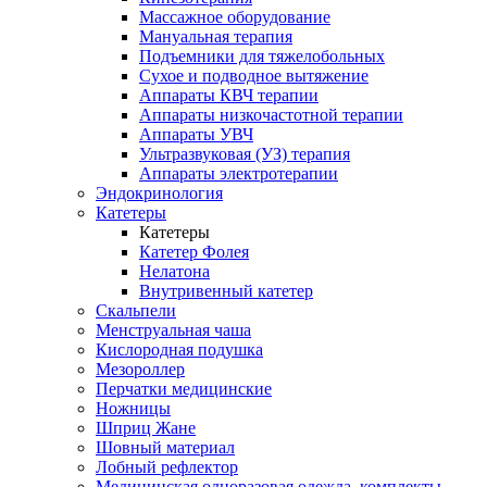
Массажное оборудование
Мануальная терапия
Подъемники для тяжелобольных
Сухое и подводное вытяжение
Аппараты КВЧ терапии
Аппараты низкочастотной терапии
Аппараты УВЧ
Ультразвуковая (УЗ) терапия
Аппараты электротерапии
Эндокринология
Катетеры
Катетеры
Катетер Фолея
Нелатона
Внутривенный катетер
Скальпели
Менструальная чаша
Кислородная подушка
Мезороллер
Перчатки медицинские
Ножницы
Шприц Жане
Шовный материал
Лобный рефлектор
Медицинская одноразовая одежда, комплекты