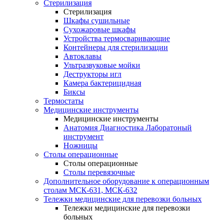
Стерилизация
Стерилизация
Шкафы сушильные
Сухожаровые шкафы
Устройства термосваривающие
Контейнеры для стерилизации
Автоклавы
Ультразвуковые мойки
Деструкторы игл
Камера бактерицидная
Биксы
Термостаты
Медицинские инструменты
Медицинские инструменты
Анатомия Диагностика Лаборатоный
инструмент
Ножницы
Столы операционные
Столы операционные
Столы перевязочные
Дополнительное оборудование к операционным
столам МСК-631, МСК-632
Тележки медицинские для перевозки больных
Тележки медицинские для перевозки
больных