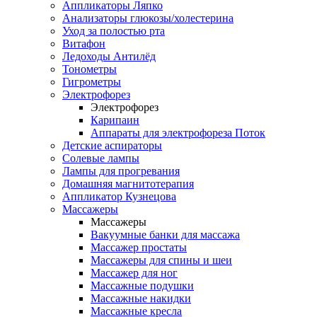
Аппликаторы Ляпко
Анализаторы глюкозы/холестерина
Уход за полостью рта
Витафон
Ледоходы Антилёд
Тонометры
Гигрометры
Электрофорез
Электрофорез
Карипаин
Аппараты для электрофореза Поток
Детские аспираторы
Солевые лампы
Лампы для прогревания
Домашняя магнитотерапия
Аппликатор Кузнецова
Массажеры
Массажеры
Вакуумные банки для массажа
Массажер простаты
Массажеры для спины и шеи
Массажер для ног
Массажные подушки
Массажные накидки
Массажные кресла