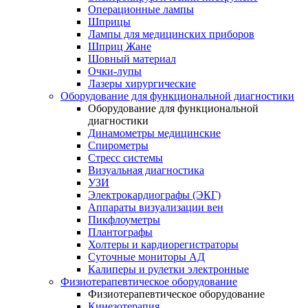
Операционные лампы
Шприцы
Лампы для медицинских приборов
Шприц Жане
Шовный материал
Очки-лупы
Лазеры хирургические
Оборудование для функциональной диагностики
Оборудование для функциональной
диагностики
Динамометры медицинские
Спирометры
Стресс системы
Визуальная диагностика
УЗИ
Электрокардиографы (ЭКГ)
Аппараты визуализации вен
Пикфлоуметры
Плантографы
Холтеры и кардиорегистраторы
Суточные мониторы АД
Калиперы и рулетки электронные
Физиотерапевтическое оборудование
Физиотерапевтическое оборудование
Кинезотерапия