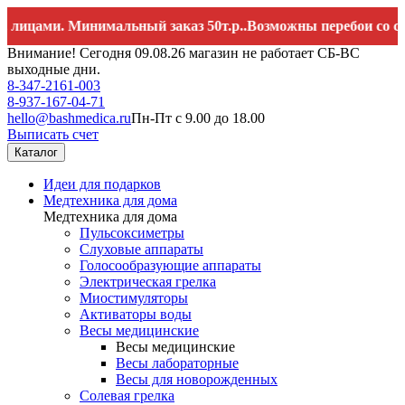
и. Минимальный заказ 50т.р..Возможны перебои со связью. 
Внимание! Сегодня 09.08.26 магазин не работает СБ-ВС
выходные дни.
8-347-2161-003
8-937-167-04-71
hello@bashmedica.ru
Пн-Пт с 9.00 до 18.00
Выписать счет
Каталог
Идеи для подарков
Медтехника для дома
Медтехника для дома
Пульсоксиметры
Слуховые аппараты
Голосообразующие аппараты
Электрическая грелка
Миостимуляторы
Активаторы воды
Весы медицинские
Весы медицинские
Весы лабораторные
Весы для новорожденных
Солевая грелка