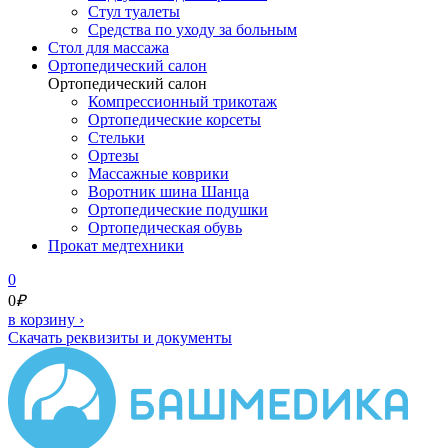
Стул туалеты
Средства по уходу за больным
Cтол для массажа
Ортопедический салон
Ортопедический салон
Компрессионный трикотаж
Ортопедические корсеты
Стельки
Ортезы
Массажные коврики
Воротник шина Шанца
Ортопедические подушки
Ортопедическая обувь
Прокат медтехники
0
0
₽
в корзину
›
Скачать реквизиты и документы