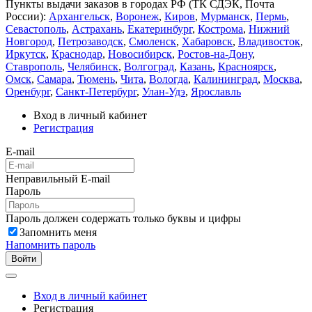
Пункты выдачи заказов в городах РФ (ТК СДЭК, Почта
России):
Архангельск
,
Воронеж
,
Киров
,
Мурманск
,
Пермь
,
Севастополь
,
Астрахань
,
Екатеринбург
,
Кострома
,
Нижний
Новгород
,
Петрозаводск
,
Смоленск
,
Хабаровск
,
Владивосток
,
Иркутск
,
Краснодар
,
Новосибирск
,
Ростов-на-Дону
,
Ставрополь
,
Челябинск
,
Волгоград
,
Казань
,
Красноярск
,
Омск
,
Самара
,
Тюмень
,
Чита
,
Вологда
,
Калининград
,
Москва
,
Оренбург
,
Санкт-Петербург
,
Улан-Удэ
,
Ярославль
Вход в личный кабинет
Регистрация
E-mail
Неправильный E-mail
Пароль
Пароль должен содержать только буквы и цифры
Запомнить меня
Напомнить пароль
Войти
Вход в личный кабинет
Регистрация