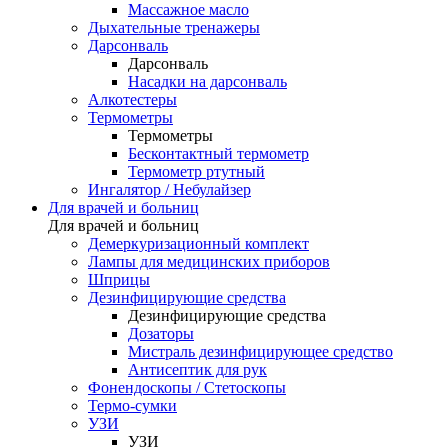
Массажное масло
Дыхательные тренажеры
Дарсонваль
Дарсонваль
Насадки на дарсонваль
Алкотестеры
Термометры
Термометры
Бесконтактный термометр
Термометр ртутный
Ингалятор / Небулайзер
Для врачей и больниц
Для врачей и больниц
Демеркуризационный комплект
Лампы для медицинских приборов
Шприцы
Дезинфицирующие средства
Дезинфицирующие средства
Дозаторы
Мистраль дезинфицирующее средство
Антисептик для рук
Фонендоскопы / Стетоскопы
Термо-сумки
УЗИ
УЗИ